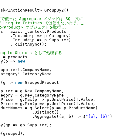
ask<IActionResult> GroupBy2()
で使った Aggregate メソッドは SQL 文に
 Linq to Entities では使えないので、こ
st<Product> オブジェクトを取得し、
ts = await _context.Products
.Include(p => p.Category)
.Include(p => p.Supplier)
.ToListAsync();
inq to Objects として処理する
d = products
By(p => 
new
Supplier!.CompanyName,
Category!.CategoryName
t(g => 
new
GroupedProduct
pplier = g.Key.CompanyName,
tegory = g.Key.CategoryName,
xPrice = g.Max(p => p.UnitPrice)!.Value,
nPrice = g.Min(p => p.UnitPrice)!.Value,
oductNames = g.Select(p => p.ProductName)
.Distinct()
.Aggregate((a, b) => $
"{a}, {b}"
)
By(gp => gp.Supplier);
w(grouped);