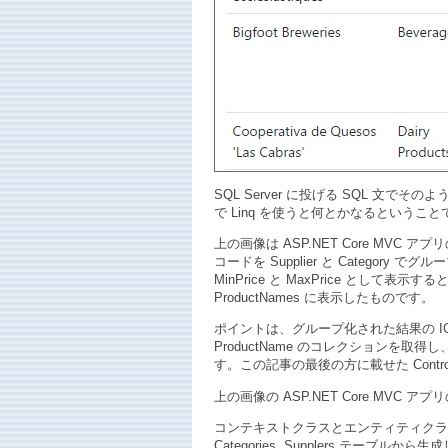
SQL Server に投げる SQL 文
で Linq を使うと何とかなるという
上の画像は ASP.NET Core MVC ア
コードを Supplier と Catego
MinPrice と MaxPrice と
ProductNames に表示したものです。
ポイントは、グループ化された結果の IGroup
ProductName のコレクションを取得
す。この記事の最後の方に載せた Controlle
上の画像の ASP.NET Core MVC
コンテキストクラスとエンティティクラスは、リ
Categories, Supplers テーブルか