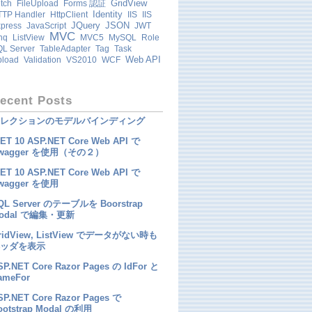
GridView
tch
FileUpload
Forms 認証
Identity
TP Handler
HttpClient
IIS
IIS
JQuery
JSON
press
JavaScript
JWT
MVC
nq
ListView
MVC5
MySQL
Role
L Server
TableAdapter
Tag
Task
Web API
pload
Validation
VS2010
WCF
ecent Posts
レクションのモデルバインディング
NET 10 ASP.NET Core Web API で
wagger を使用（その２）
NET 10 ASP.NET Core Web API で
wagger を使用
QL Server のテーブルを Boorstrap
odal で編集・更新
ridView, ListView でデータがない時も
ッダを表示
SP.NET Core Razor Pages の IdFor と
ameFor
SP.NET Core Razor Pages で
ootstrap Modal の利用