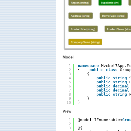
Model
1
namespace
MvcNet7App.M
2
{    
public
class
Grou
3
{
4
public
string
5
public
string
6
public
decimal
7
public
decimal
8
public
string
9
}
10
}
View
1
@model IEnumerable<
Gro
2
3
@{