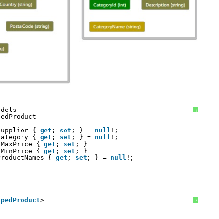
odels
?
pedProduct
Supplier { 
get
; 
set
; } = 
null
!;
Category { 
get
; 
set
; } = 
null
!;
MaxPrice { 
get
; 
set
; }
MinPrice { 
get
; 
set
; }
ProductNames { 
get
; 
set
; } = 
null
!;
upedProduct
>
?