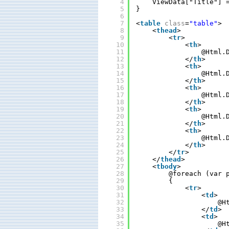
4
ViewData["Title"] 
5
}
6
7
<
table
class
=
"table"
>
8
<
thead
>
9
<
tr
>
10
<
th
>
11
@Html.
12
</
th
>
13
<
th
>
14
@Html.
15
</
th
>
16
<
th
>
17
@Html.
18
</
th
>
19
<
th
>
20
@Html.
21
</
th
>
22
<
th
>
23
@Html.
24
</
th
>
25
</
tr
>
26
</
thead
>
27
<
tbody
>
28
@foreach (var 
29
{
30
<
tr
>
31
<
td
>
32
@H
33
</
td
>
34
<
td
>
35
@H