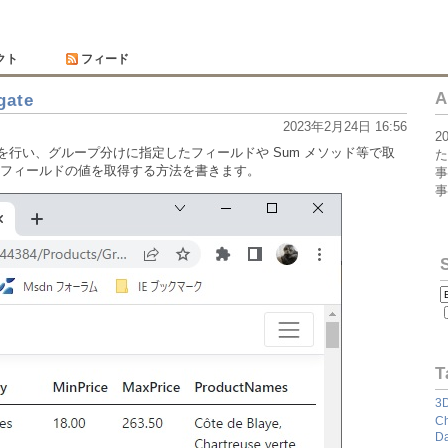
クト
フィード
A
gate
2023年2月24日 16:56
2
ープ分けを行い、グループ分けに指定したフィールドや Sum メソッド等で取
た
フィールドの値を取得する方法を書きます。
事
事
T
3
Ch
Da