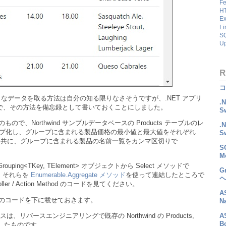
Fe
HT
Ex
Li
SQ
U
R
コ
でそのようなデータを取る方法は自分の知る限りなさそうですが、.NET アプリ
.
ことで、その方法を備忘録として書いておくことにしました。
S
プリのもので、Northwind サンプルデータベースの Products テーブルのレ
.
ry でグループ化し、グループに含まれる製品価格の最小値と最大値をそれぞれ
S
して表示すると共に、グループに含まれる製品の名前一覧をカンマ区切りで
S
M
ing<TKey, TElement> オブジェクトから Select メソッドで
G
し、それらを
Enumerable.Aggregate メソッド
を使って連結したところで
ヘ
r / Action Method のコードを見てください。
A
 アプリのコードを下に載せておきます。
N
A
バースエンジニアリングで既存の Northwind の Products,
B
ら生成したものです。