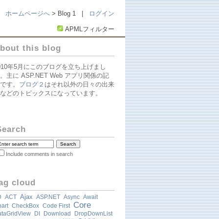
ホームページへ
> Blog 1 |
ログイン
APMLフィルター
bout this blog
010年5月にこのブログを立ち上げまし
。主に ASP.NET Web アプリ関係の記
です。
ブログ２
はそれ以外の日々の出来
などのトピックスになっています。
Search
Include comments in search
ag cloud
Ajax
D
ACT
ASP.NET
Async
Await
Core
art
CheckBox
Code First
taGridView
DI
Download
DropDownList