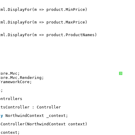
tml.DisplayFor(m => product.MinPrice)
tml.DisplayFor(m => product.MaxPrice)
tml.DisplayFor(m => product.ProductNames)
Core.Mvc;
?
Core.Mvc.Rendering;
FrameworkCore;
s;
ontrollers
ctsController : Controller
ly
NorthwindContext _context;
sController(NorthwindContext context)
 context;