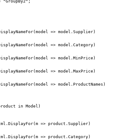
= "GroupBy2";
DisplayNameFor(model => model.Supplier)
DisplayNameFor(model => model.Category)
DisplayNameFor(model => model.MinPrice)
DisplayNameFor(model => model.MaxPrice)
DisplayNameFor(model => model.ProductNames)
product in Model)
tml.DisplayFor(m => product.Supplier)
tml.DisplayFor(m => product.Category)