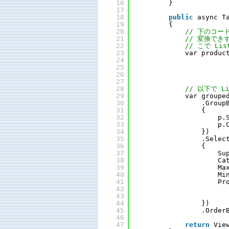
16
}
17
18
public
async T
19
{
20
// 下のコード
21
// 変換できず
22
// こで Li
23
var produc
24
25
26
27
28
// 以下で L
29
var groupe
30
.Group
31
{
32
p.
33
p.
34
})
35
.Selec
36
{
37
Su
38
Ca
39
Ma
40
Mi
41
Pr
42
43
44
})
45
.Order
46
47
return
Vie