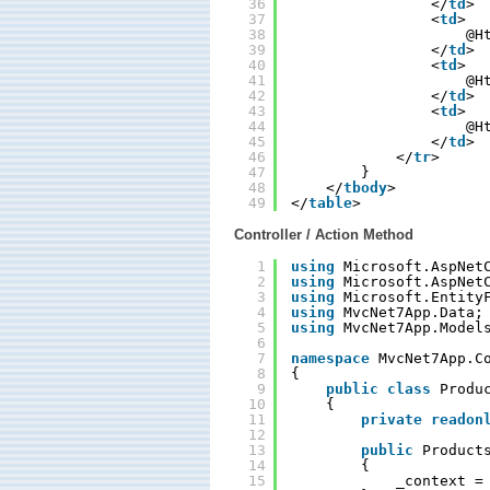
36
</
td
>
37
<
td
>
38
@H
39
</
td
>
40
<
td
>
41
@H
42
</
td
>
43
<
td
>
44
@H
45
</
td
>
46
</
tr
>
47
}
48
</
tbody
>
49
</
table
>
Controller / Action Method
1
using
Microsoft.AspNet
2
using
Microsoft.AspNet
3
using
Microsoft.Entity
4
using
MvcNet7App.Data;
5
using
MvcNet7App.Model
6
7
namespace
MvcNet7App.C
8
{
9
public
class
Produ
10
{
11
private
readon
12
13
public
Product
14
{
15
_context =