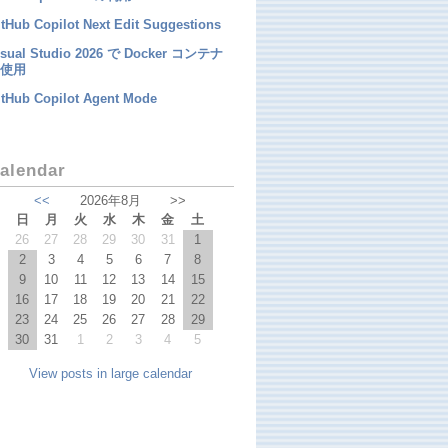
tHub Copilot Next Edit Suggestions
isual Studio 2026 で Docker コンテナ
使用
itHub Copilot Agent Mode
alendar
<<
2026年8月
>>
日
月
火
水
木
金
土
26
27
28
29
30
31
1
2
3
4
5
6
7
8
9
10
11
12
13
14
15
16
17
18
19
20
21
22
23
24
25
26
27
28
29
30
31
1
2
3
4
5
View posts in large calendar