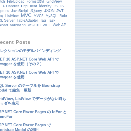
GridView
tch
FileUpload
Forms 認証
Identity
TP Handler
HttpClient
IIS
IIS
JQuery
JSON
press
JavaScript
JWT
MVC
nq
ListView
MVC5
MySQL
Role
L Server
TableAdapter
Tag
Task
Web API
pload
Validation
VS2010
WCF
ecent Posts
レクションのモデルバインディング
NET 10 ASP.NET Core Web API で
wagger を使用（その２）
NET 10 ASP.NET Core Web API で
wagger を使用
QL Server のテーブルを Boorstrap
odal で編集・更新
ridView, ListView でデータがない時も
ッダを表示
SP.NET Core Razor Pages の IdFor と
ameFor
SP.NET Core Razor Pages で
ootstrap Modal の利用