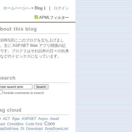
ホームページへ
> Blog 1 |
ログイン
APMLフィルター
bout this blog
010年5月にこのブログを立ち上げまし
。主に ASP.NET Web アプリ関係の記
です。
ブログ２
はそれ以外の日々の出来
などのトピックスになっています。
Search
Include comments in search
ag cloud
Ajax
D
ACT
ASP.NET
Async
Await
Core
art
CheckBox
Code First
taGridView
DI
Download
DropDownList