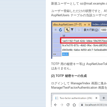
新規ユーザーとして oz@mail.examp
ユーザー登録しただけの状態ですと、ASP.NET 
AspNetUsers テーブルの当該ユーザーの T
TOTP 用の秘密キー等は AspNetUs
はありません。
(2) TOTP 秘密キーの生成
ログインして Manage/Index 画面に進み、［
Manage/TwoFactorAuthenticatio