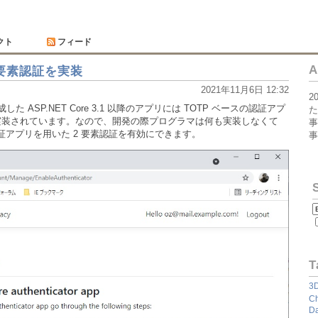
クト
フィード
A
2 要素認証を実装
2021年11月6日 12:32
2
で作成した ASP.NET Core 3.1 以降のアプリには TOTP ベースの認証アプ
た
が実装されています。なので、開発の際プログラマは何も実装しなくて
事
pp などの認証アプリを用いた 2 要素認証を有効にできます。
事
T
3
Ch
Da