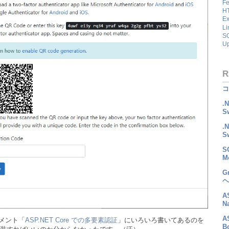
Fe
HT
Ex
Li
SQ
U
R
コ
.
S
.
S
S
M
G
ヘ
A
N
A
ュメント「
ASP.NET Core での多要素認証
」にいろいろ書いてあるのを
B