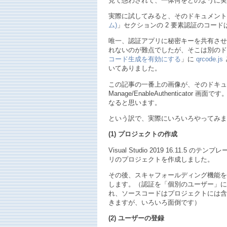
見て惑わされて、一体何をどのように実
実際に試してみると、そのドキュメント
ム)
」セクションの 2 要素認証のコー
唯一、認証アプリに秘密キーを共有させる画面（M
れないのが難点でしたが、そこは別のド
コード生成を有効にする
」に
qrcode.js
いてありました。
この記事の一番上の画像が、そのドキュ
Manage/EnableAuthentica
なると思います。
という訳で、実際にいろいろやってみま
(1) プロジェクトの作成
Visual Studio 2019 16.11.5 のテン
リのプロジェクトを作成しました。
その後、スキャフォールディング機能を利用して
します。（認証を「個別のユーザー」にすると、認
れ、ソースコードはプロジェクトには含
きますが、いろいろ面倒です）
(2) ユーザーの登録