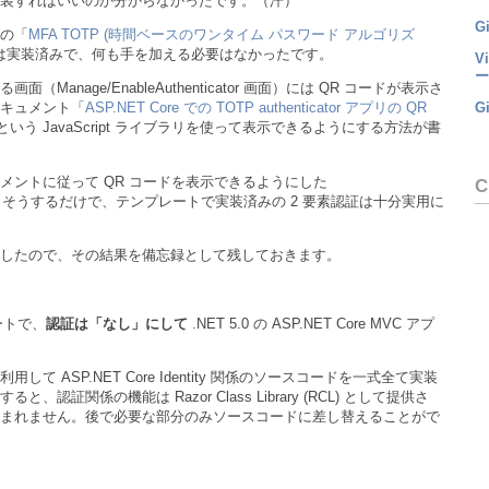
装すればいいのか分からなかったです。（汗）
Gi
の「
MFA TOTP (時間ベースのワンタイム パスワード アルゴリズ
ドは実装済みで、何も手を加える必要はなかったです。
V
ー
anage/EnableAuthenticator 画面）には QR コードが表示さ
G
キュメント「
ASP.NET Core での TOTP authenticator アプリの QR
という JavaScript ライブラリを使って表示できるようにする方法が書
メントに従って QR コードを表示できるようにした
C
tor 画面です。そうするだけで、テンプレートで実装済みの 2 要素認証は十分実用に
したので、その結果を備忘録として残しておきます。
プレートで、
認証は「なし」にして
.NET 5.0 の ASP.NET Core MVC アプ
 ASP.NET Core Identity 関係のソースコードを一式全て実装
証関係の機能は Razor Class Library (RCL) として提供さ
まれません。後で必要な部分のみソースコードに差し替えることがで