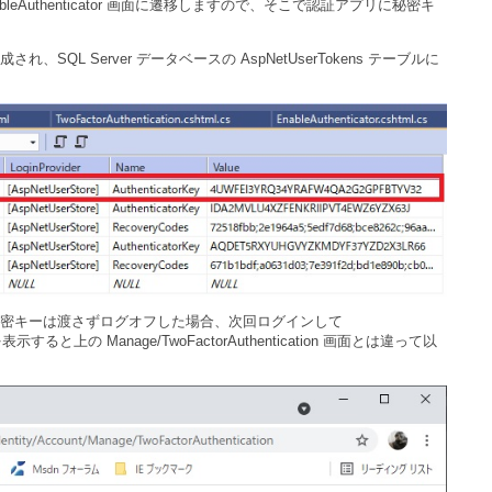
bleAuthenticator 画面に遷移しますので、そこで認証アプリに秘密キ
れ、SQL Server データベースの AspNetUserTokens テーブルに
密キーは渡さずログオフした場合、次回ログインして
n 画面を表示すると上の Manage/TwoFactorAuthentication 画面とは違って以