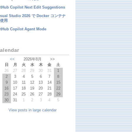
tHub Copilot Next Edit Suggestions
isual Studio 2026 で Docker コンテナ
使用
itHub Copilot Agent Mode
alendar
<<
2026年8月
>>
日
月
火
水
木
金
土
26
27
28
29
30
31
1
2
3
4
5
6
7
8
9
10
11
12
13
14
15
16
17
18
19
20
21
22
23
24
25
26
27
28
29
30
31
1
2
3
4
5
View posts in large calendar