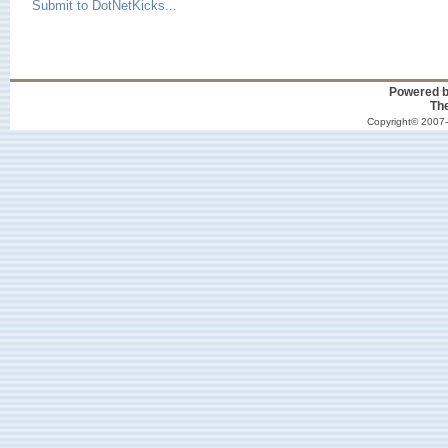
Submit to DotNetKicks...
Powered 
Th
Copyright© 2007-2