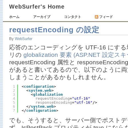
WebSurfer's Home
ホーム
アーカイブ
コンタクト
フィード
requestEncoding の設定
By
WebSurfer
応答のエンコーディングを UTF-16 にする
リの
globalization 要素 (ASP.NET 設定ス
requestEncoding 属性と responseEn
があると書いてあるので、以下のように両方 
しまうことがあるかもしれません。
1
<
configuration
>
2
<
system.web
>
3
<
globalization
4
requestEncoding
=
"utf-16"
5
responseEncoding
=
"utf-16"
/>
6
</
system.web
>
7
</
configuration
>
でも、そうすると、サーバー側でポストデ
ず、IsPostPack プロパティが true に