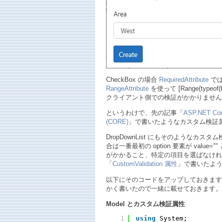
CheckBox の場合
RequiredAttribute
では
RangeAttribute
を使って [Range(typeo
クライアント側での検証がかかりません
というわけで、先の記事「
ASP.NET 
(CORE)
」で書いたようなカスタム検証
DropDownList にもそのようなカ
合は一番最初の option 要素が value=
がかかること、特定の項目を選ばなけれ
「
CustomValidation 属性
」で書いたよ
以下にそのコードをアップしておきます。上
かく書いたので一緒に載せておきます。
Model とカスタム検証属性
1
using
System;