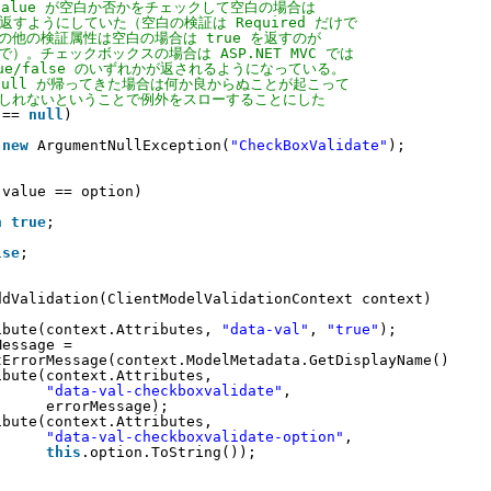
 value が空白か否かをチェックして空白の場合は
 を返すようにしていた（空白の検証は Required だけで
その他の検証属性は空白の場合は true を返すのが
で）。チェックボックスの場合は ASP.NET MVC では
rue/false のいずれかが返されるようになっている。
 null が帰ってきた場合は何か良からぬことが起こって
もしれないということで例外をスローすることにした
 == 
null
) 
new
ArgumentNullException(
"CheckBoxValidate"
);
)value == option)
n
true
;
lse
;
ddValidation(ClientModelValidationContext context)
ibute(context.Attributes, 
"data-val"
, 
"true"
);
Message = 
tErrorMessage(context.ModelMetadata.GetDisplayName());
ibute(context.Attributes, 
"data-val-checkboxvalidate"
, 
errorMessage);
ibute(context.Attributes, 
"data-val-checkboxvalidate-option"
, 
this
.option.ToString());