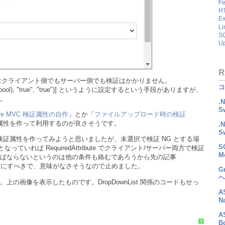
Fe
HT
Ex
Li
SQ
U
R
クライアント側でもサーバー側でも検証はかかりません。
コ
f(bool), "true", "true")] というように設定するという手段がありますが、
。
.
S
Core MVC 検証属性の自作
」とか「
ファイルアップロード時の検証
属性を作って利用するのが良さそうです。
.
S
スタム検証属性を作ってみようと思いましたが、未選択で検証 NG とする場
S
"" となっていれば RequiredAttribute でクライアント/サーバー両方で検証
M
ばならないというのは他の条件も絡むであろうから先の記事
うにすべきで、意味がなさそうなので止めました。
G
ヘ
の画像を表示したものです。DropDownList 関係のコードもせっ
A
N
A
B
?