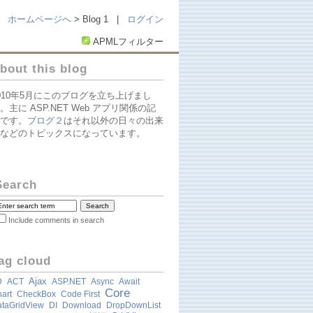
ホームページへ
> Blog 1 |
ログイン
APMLフィルター
bout this blog
010年5月にこのブログを立ち上げまし
。主に ASP.NET Web アプリ関係の記
です。
ブログ２
はそれ以外の日々の出来
などのトピックスになっています。
Search
Include comments in search
ag cloud
Ajax
D
ACT
ASP.NET
Async
Await
Core
art
CheckBox
Code First
taGridView
DI
Download
DropDownList