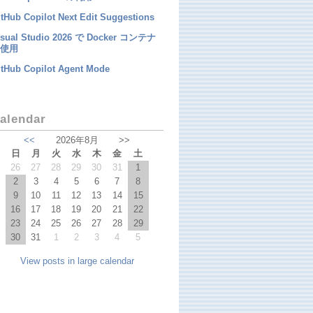
tHub Copilot Next Edit Suggestions
isual Studio 2026 で Docker コンテナ
使用
itHub Copilot Agent Mode
alendar
<<
2026年8月
>>
日
月
火
水
木
金
土
26
27
28
29
30
31
1
2
3
4
5
6
7
8
9
10
11
12
13
14
15
16
17
18
19
20
21
22
23
24
25
26
27
28
29
30
31
1
2
3
4
5
View posts in large calendar