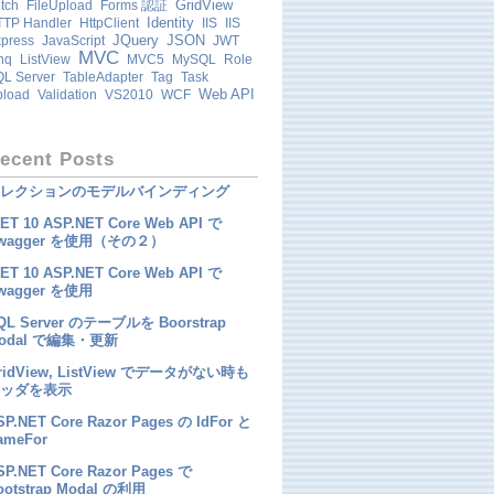
GridView
tch
FileUpload
Forms 認証
Identity
TP Handler
HttpClient
IIS
IIS
JQuery
JSON
press
JavaScript
JWT
MVC
nq
ListView
MVC5
MySQL
Role
L Server
TableAdapter
Tag
Task
Web API
pload
Validation
VS2010
WCF
ecent Posts
レクションのモデルバインディング
NET 10 ASP.NET Core Web API で
wagger を使用（その２）
NET 10 ASP.NET Core Web API で
wagger を使用
QL Server のテーブルを Boorstrap
odal で編集・更新
ridView, ListView でデータがない時も
ッダを表示
SP.NET Core Razor Pages の IdFor と
ameFor
SP.NET Core Razor Pages で
ootstrap Modal の利用