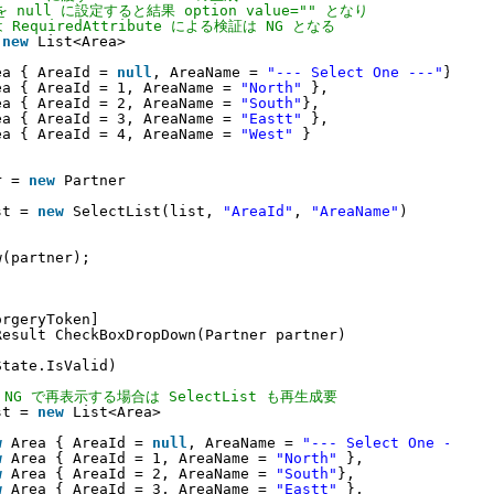
 を null に設定すると結果 option value="" となり
 RequiredAttribute による検証は NG となる
 
new
List<Area>
ea { AreaId = 
null
, AreaName = 
"--- Select One ---"
},
ea { AreaId = 1, AreaName = 
"North"
},
ea { AreaId = 2, AreaName = 
"South"
},
ea { AreaId = 3, AreaName = 
"Eastt"
},
ea { AreaId = 4, AreaName = 
"West"
}
r = 
new
Partner 
st = 
new
SelectList(list, 
"AreaId"
, 
"AreaName"
)
w(partner);
orgeryToken]
Result CheckBoxDropDown(Partner partner)
State.IsValid)
 NG で再表示する場合は SelectList も再生成要
st = 
new
List<Area>
w
Area { AreaId = 
null
, AreaName = 
"--- Select One ---"
}
w
Area { AreaId = 1, AreaName = 
"North"
},
w
Area { AreaId = 2, AreaName = 
"South"
},
w
Area { AreaId = 3, AreaName = 
"Eastt"
},