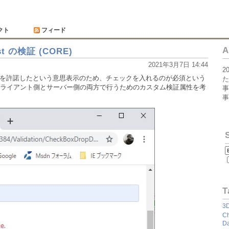
クト
フィード
A
st の検証 (CORE)
2021年3月7日 14:44
2
が条件を許諾したという意思表示のため、チェックを入れるのが必須という
た
ライアント側とサーバー側の両方で行うためのカスタム検証属性を考
事
事
T
3
Ch
Da