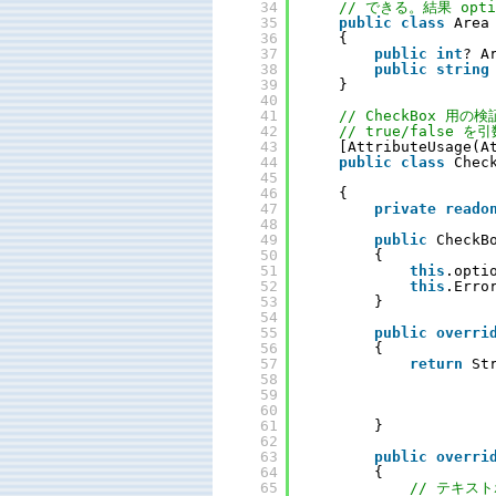
34
// できる。結果 opt
35
public
class
Area
36
{
37
public
int
? A
38
public
string
39
}
40
41
// CheckBox 用の
42
// true/false
43
[AttributeUsage(A
44
public
class
Chec
45
46
{
47
private
reado
48
49
public
CheckB
50
{
51
this
.opti
52
this
.Erro
53
}
54
55
public
overri
56
{
57
return
St
58
59
60
61
}
62
63
public
overri
64
{
65
// テキス