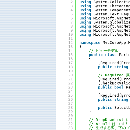
2
using
System.Collecti
3
using
System.Threadin
4
using
System.Componen
5
using
System.Text.Reg
6
using
Microsoft.AspNe
7
using
System.Globaliz
8
using
Microsoft.AspNe
9
using
Microsoft.AspNe
10
using
Microsoft.AspNe
11
12
namespace
MvcCoreApp.
13
{
14
// ビューモデル
15
public
class
Part
16
{
17
[Required(Err
18
public
string
19
20
// Require
21
[Required(Err
22
[CheckBoxVali
23
public
bool
P
24
25
[Required(Err
26
public
string
27
28
public
Select
29
}
30
31
// DropDownList
32
// AreaId は int
33
// 生成する際、下の C