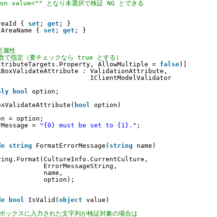
ion value="" となり未選択で検証 NG とできる
reaId { 
set
; 
get
; }
AreaName { 
set
; 
get
; }
検証属性
 を引数で指定（要チェックなら true とする）
ttributeTargets.Property, AllowMultiple = 
false
)]
kBoxValidateAttribute : ValidationAttribute, 
IClientModelValidator
nly
bool
option;
oxValidateAttribute(
bool
option)
on = option;
rMessage = 
"{0} must be set to {1}."
;
de
string
FormatErrorMessage(
string
name)
ring.Format(CultureInfo.CurrentCulture, 
ErrorMessageString, 
name, 
option);
de
bool
IsValid(
object
value)
トボックスに入力された文字列が検証対象の場合は