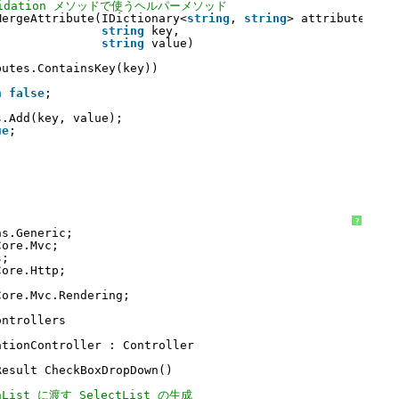
alidation メソッドで使うヘルパーメソッド
MergeAttribute(IDictionary<
string
, 
string
> attributes, 
string
key, 
string
value)
butes.ContainsKey(key))
n
false
;
s.Add(key, value);
ue
;
?
ns.Generic;
Core.Mvc;
s;
Core.Http;
Core.Mvc.Rendering;
ontrollers
ationController : Controller
Result CheckBoxDropDown()
onList に渡す SelectList の生成