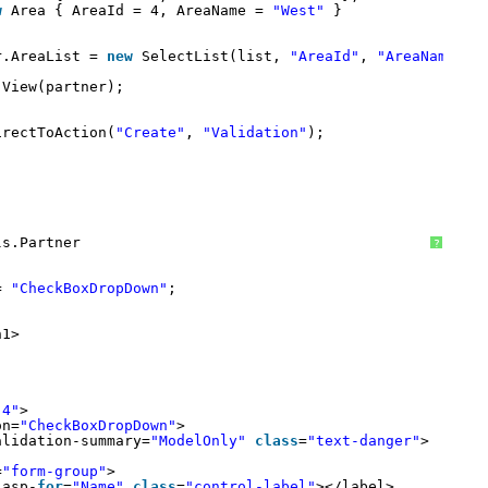
w
Area { AreaId = 4, AreaName = 
"West"
}
r.AreaList = 
new
SelectList(list, 
"AreaId"
, 
"AreaName"
);
View(partner);
irectToAction(
"Create"
, 
"Validation"
);
ls.Partner
?
= 
"CheckBoxDropDown"
;
h1>
-4"
>
on=
"CheckBoxDropDown"
>
alidation-summary=
"ModelOnly"
class
=
"text-danger"
>
=
"form-group"
>
 asp-
for
=
"Name"
class
=
"control-label"
></label>