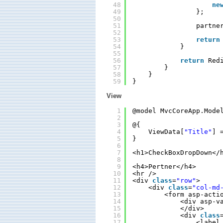
48
ne
49
};
50
51
partne
52
53
return
54
}
55
56
return
Red
57
}
58
}
59
}
View
1
@model MvcCoreApp.Mode
2
3
@{
4
ViewData[
"Title"
] 
5
}
6
7
<h1>CheckBoxDropDown</
8
9
<h4>Pertner</h4>
10
<hr />
11
<div 
class
=
"row"
>
12
<div 
class
=
"col-md
13
<form asp-acti
14
<div asp-v
15
</div>
16
<div 
class
17
<label