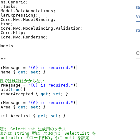
ons.Generic;
g.Tasks;
Gi
tModel.DataAnnotations;
ularExpressions;
V
tCore.Mvc.ModelBinding;
ー
ation;
tCore.Mvc.ModelBinding.Validation;
G
tCore.Http;
tCore.Mvc.Rendering;
Models
C
ner
orMessage = 
"{0} is required."
)]
Name { 
get
; 
set
; }
d 属性では検証はかからない
orMessage = 
"{0} is required."
)]
date(
true
)]
artnerAccepted { 
get
; 
set
; }
orMessage = 
"{0} is required."
)]
Area { 
get
; 
set
; }
List AreaList { 
get
; 
set
; }
 に渡す SelectList 生成用のクラス
? または string 型にしておけば、SelectList を
ontroller のコード例のように null を設定