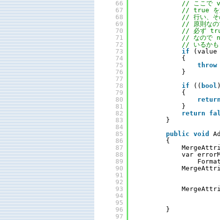
66
// ここで
67
// true
68
// 行い、
69
// 原則なの
70
// 必ず t
71
// なので
72
// いるか
73
if
(value
74
{
75
throw
76
}
77
78
if
((
bool
79
{
80
retur
81
}
82
return
fa
83
}
84
85
public
void
A
86
{
87
MergeAttr
88
var error
89
Forma
90
MergeAttr
91
92
93
MergeAttr
94
95
96
}
97