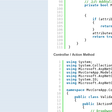
98
// 上の AddV
99
private
bool
100
101
102
{
103
if
(attri
104
{
105
retur
106
}
107
attribute
108
return
tr
109
}
110
}
111
}
Controller / Action Method
1
using
System;
2
using
System.Collectio
3
using
Microsoft.AspNet
4
using
MvcCoreApp.Model
5
using
Microsoft.AspNet
6
using
System.IO;
7
using
Microsoft.AspNet
8
9
namespace
MvcCoreApp.C
10
{
11
public
class
Valid
12
{
13
public
IAction
14
{
15
// DropDw