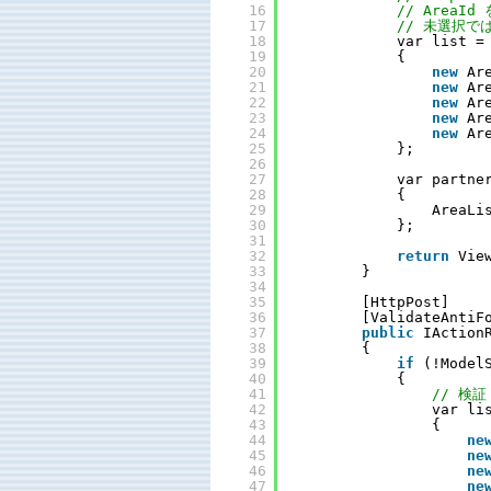
16
// AreaId
17
// 未選択では
18
var list =
19
{ 
20
new
Ar
21
new
Ar
22
new
Ar
23
new
Ar
24
new
Ar
25
};
26
27
var partne
28
{ 
29
AreaLi
30
};
31
32
return
Vie
33
}
34
35
[HttpPost]
36
[ValidateAntiF
37
public
IAction
38
{
39
if
(!Model
40
{
41
// 検証
42
var li
43
{
44
ne
45
ne
46
ne
47
ne