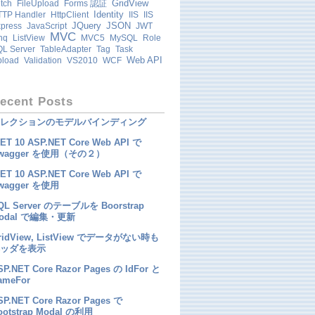
GridView
tch
FileUpload
Forms 認証
Identity
TP Handler
HttpClient
IIS
IIS
JQuery
JSON
press
JavaScript
JWT
MVC
nq
ListView
MVC5
MySQL
Role
L Server
TableAdapter
Tag
Task
Web API
pload
Validation
VS2010
WCF
ecent Posts
レクションのモデルバインディング
NET 10 ASP.NET Core Web API で
wagger を使用（その２）
NET 10 ASP.NET Core Web API で
wagger を使用
QL Server のテーブルを Boorstrap
odal で編集・更新
ridView, ListView でデータがない時も
ッダを表示
SP.NET Core Razor Pages の IdFor と
ameFor
SP.NET Core Razor Pages で
ootstrap Modal の利用