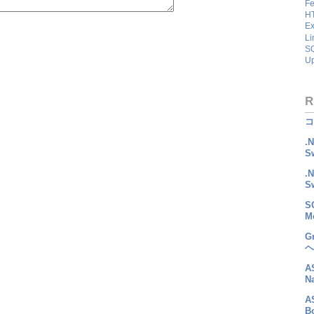
Fe
HT
Ex
Li
SQ
U
R
コ
.
S
.
S
S
M
G
ヘ
A
N
A
B