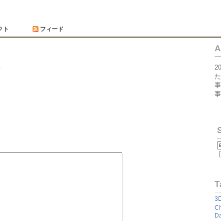
クト
フィード
A
.
2
た
事
事
T
3
Ch
Da