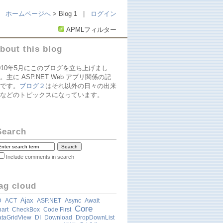
ホームページへ
> Blog 1 |
ログイン
APMLフィルター
bout this blog
010年5月にこのブログを立ち上げまし
。主に ASP.NET Web アプリ関係の記
です。
ブログ２
はそれ以外の日々の出来
などのトピックスになっています。
Search
Include comments in search
ag cloud
Ajax
D
ACT
ASP.NET
Async
Await
Core
art
CheckBox
Code First
taGridView
DI
Download
DropDownList