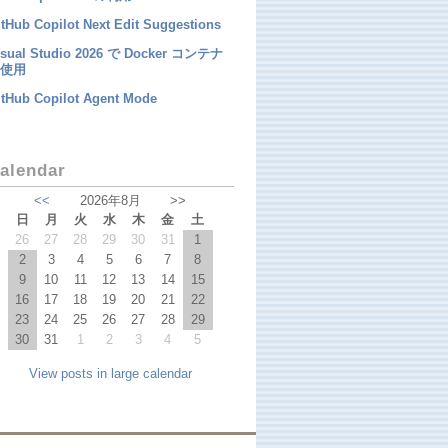
tHub Copilot Next Edit Suggestions
isual Studio 2026 で Docker コンテナ
使用
itHub Copilot Agent Mode
alendar
<<
2026年8月
>>
日
月
火
水
木
金
土
26
27
28
29
30
31
1
2
3
4
5
6
7
8
9
10
11
12
13
14
15
16
17
18
19
20
21
22
23
24
25
26
27
28
29
30
31
1
2
3
4
5
View posts in large calendar