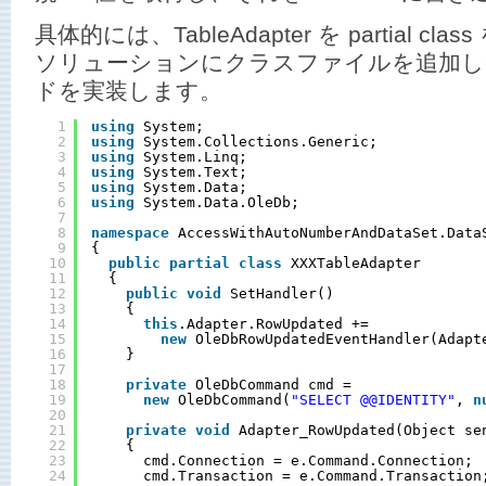
具体的には、TableAdapter を partial 
ソリューションにクラスファイルを追加し
ドを実装します。
1
using
System;
2
using
System.Collections.Generic;
3
using
System.Linq;
4
using
System.Text;
5
using
System.Data;
6
using
System.Data.OleDb;
7
8
namespace
AccessWithAutoNumberAndDataSet.Data
9
{
10
public
partial
class
XXXTableAdapter
11
{
12
public
void
SetHandler()
13
{
14
this
.Adapter.RowUpdated += 
15
new
OleDbRowUpdatedEventHandler(Adapt
16
}
17
18
private
OleDbCommand cmd = 
19
new
OleDbCommand(
"SELECT @@IDENTITY"
, 
n
20
21
private
void
Adapter_RowUpdated(Object se
22
{
23
cmd.Connection = e.Command.Connection;
24
cmd.Transaction = e.Command.Transaction