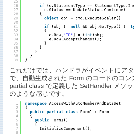
25
26
if
(e.StatementType == StatementType.In
27
e.Status == UpdateStatus.Continue)
28
{
29
object
obj = cmd.ExecuteScalar();
30
31
if
(obj != 
null
&& obj.GetType() != 
t
32
{
33
e.Row[
"ID"
] = (
int
)obj;
34
e.Row.AcceptChanges();
35
}
36
}
37
}
38
}
39
}
これだけでは、ハンドラがイベントにア
で、自動生成された Form のコードのコ
partial class で定義した SetHandle
のような感じです。
1
namespace
AccessWithAutoNumberAndDataSet
2
{
3
public
partial
class
Form1 : Form
4
{
5
public
Form1()
6
{
7
InitializeComponent();
8