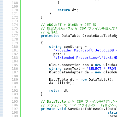
168
}
169
170
return
dt;
171
}
172
}
173
174
// ADO.NET + OleDb + JET 版 
175
// 指定されたパスから CSV ファイルを読んできて
176
// を作成。
177
protected
DataTable CreateDataTableB
178
179
{
180
string
conString =
181
"Provider=Microsoft.Jet.OLEDB.
182
path +
183
";Extended Properties=\"text;H
184
185
OleDbConnection con = 
new
OleDbC
186
string
commText = 
"SELECT * FROM
187
OleDbDataAdapter da = 
new
OleDbD
188
189
DataTable dt = 
new
DataTable();
190
da.Fill(dt);
191
192
return
dt;
193
}
194
195
// DataTable から CSV ファイルを指定
196
// デフォルトで CSV ファイルの 1 行目が
197
private
void
SaveDataTableAsCsv(Data
198
stri
199
Enco