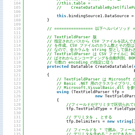
104
//this.table =
105
//    CreateDataTableByJet(fileP
106
107
this
.bindingSource1.DataSource =
108
}
109
110
// ================ 以下ヘルパメソッド ==
111
112
// TextFieldParser 版
113
// 指定されたパスから CSV ファイルを読んできて
114
// を作成。CSV ファイルのカラム数とその型
115
// なので、全カラムを string 型として扱
116
// TextFieldParser は CSV ファイルに
117
// ばそれからエンコーディングを自動判別。BO
118
// 引数の encoding の指定に従う
119
protected
DataTable CreateDataTable(
120
121
{
122
// TextFieldParser は Microsof
123
// Basic .NET 用のクラスライブラリ
124
// Microsoft.VisualBasic.dl
125
using
(TextFieldParser tfp = 
126
new
TextFieldPar
127
{
128
//フィールドがデリミタで区切られて
129
tfp.TextFieldType = FieldTyp
130
131
// デリミタを , とする
132
tfp.Delimiters = 
new
string
[
133
134
// フィールドを " で囲み、フィー
135
// デリミタを含めることができるか