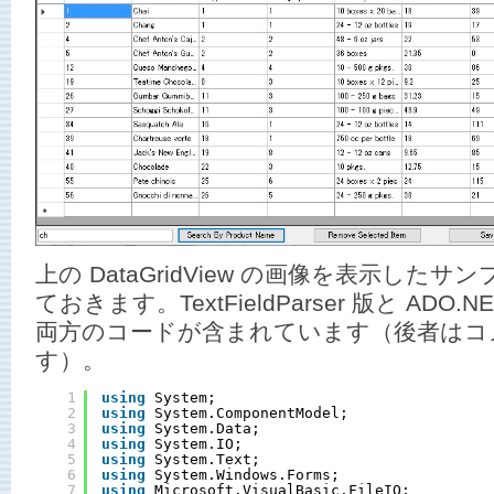
上の DataGridView の画像を表示した
ておきます。TextFieldParser 版と ADO.NET
両方のコードが含まれています（後者はコ
す）。
1
using
System;
2
using
System.ComponentModel;
3
using
System.Data;
4
using
System.IO;
5
using
System.Text;
6
using
System.Windows.Forms;
7
using
Microsoft.VisualBasic.FileIO;