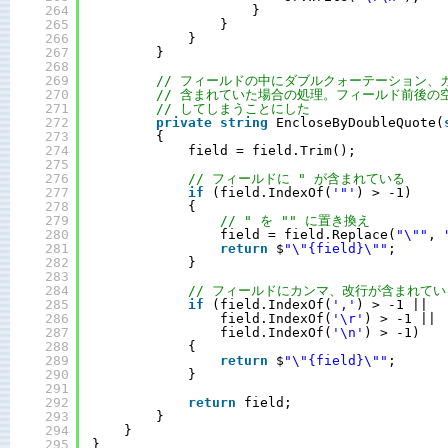
264
}
265
}
266
}
267
}
268
269
// フィールドの中にダブルクォーテーション、
270
// 含まれていた場合の処理。フィールド前後の
271
// してしまうことにした
272
private
string
EncloseByDoubleQuote(
273
{
274
field = field.Trim();
275
276
// フィールドに " が含まれている
277
if
(field.IndexOf(
'"'
) > -1)
278
{
279
// " を "" に置き換え
280
field = field.Replace(
"\""
, 
281
return
$
"\"{field}\""
;
282
}
283
284
// フィールドにカンマ、改行が含まれてい
285
if
(field.IndexOf(
','
) > -1 ||
286
field.IndexOf(
'\r'
) > -1 ||
287
field.IndexOf(
'\n'
) > -1)
288
{
289
return
$
"\"{field}\""
;
290
}
291
292
return
field;
293
}
294
}
295
}