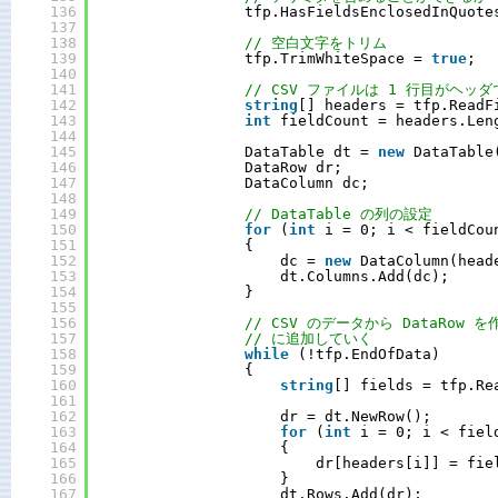
136
tfp.HasFieldsEnclosedInQuote
137
138
// 空白文字をトリム
139
tfp.TrimWhiteSpace = 
true
;
140
141
// CSV ファイルは 1 行目がヘッ
142
string
[] headers = tfp.ReadF
143
int
fieldCount = headers.Len
144
145
DataTable dt = 
new
DataTable
146
DataRow dr;
147
DataColumn dc;
148
149
// DataTable の列の設定
150
for
(
int
i = 0; i < fieldCou
151
{
152
dc = 
new
DataColumn(head
153
dt.Columns.Add(dc);
154
}
155
156
// CSV のデータから DataRow を作
157
// に追加していく
158
while
(!tfp.EndOfData)
159
{
160
string
[] fields = tfp.Re
161
162
dr = dt.NewRow();
163
for
(
int
i = 0; i < fiel
164
{
165
dr[headers[i]] = fie
166
}
167
dt.Rows.Add(dr);