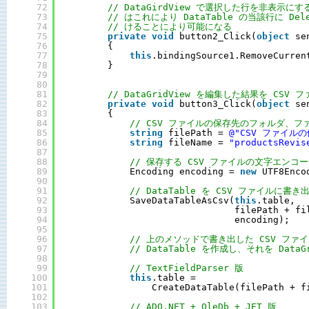
72
// DataGirdView で選択した行を非表示にする
73
// はこれにより DataTable の当該行に Del
74
// けることにより可能になる
75
private
void
button2_Click(
object
se
76
{
77
this
.bindingSource1.RemoveCurren
78
}
79
80
81
// DataGridView を編集した結果を CSV
82
private
void
button3_Click(
object
se
83
{
84
// CSV ファイルの保存先のフォルダ、フ
85
string
filePath = 
@"CSV ファイル
86
string
fileName = 
"productsRevis
87
88
// 保存する CSV ファイルの文字エンコ
89
Encoding encoding = 
new
UTF8Enco
90
91
// DataTable を CSV ファイルに書き
92
SaveDataTableAsCsv(
this
.table,
93
filePath + fi
94
encoding);
95
96
// 上のメソッドで書き出した CSV ファ
97
// DataTable を作成し、それを DataG
98
99
// TextFieldParser 版
100
this
.table =
101
CreateDataTable(filePath + f
102
103
// ADO.NET + OleDb + JET 版