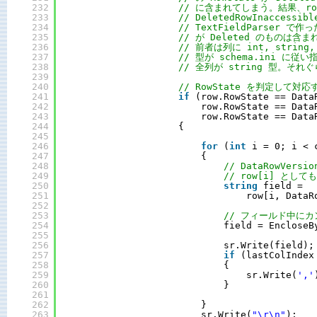
232
// に含まれてしまう。結果、row[
233
// DeletedRowInaccessi
234
// TextFieldParser で作っ
235
// が Deleted のものは含
236
// 前者は列に int, string,
237
// 型が schema.ini に
238
// 全列が string 型。そ
239
240
// RowState を判定して対
241
if
(row.RowState == Data
242
row.RowState == Data
243
row.RowState == Data
244
{
245
246
for
(
int
i = 0; i < 
247
{
248
// DataRowVers
249
// row[i] とし
250
string
field = 
251
row[i, DataR
252
253
// フィールド中に
254
field = EncloseB
255
256
sr.Write(field);
257
if
(lastColIndex
258
{
259
sr.Write(
','
260
}
261
262
}
263
sr.Write(
"\r\n"
);