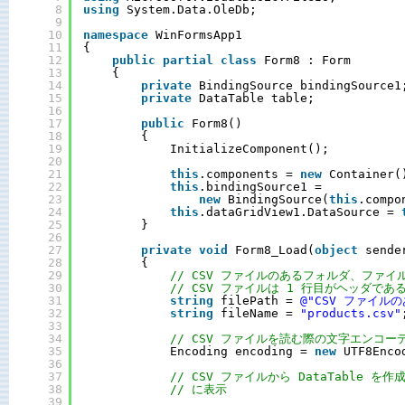
8
using
System.Data.OleDb;
9
10
namespace
WinFormsApp1
11
{
12
public
partial
class
Form8 : Form
13
{
14
private
BindingSource bindingSource1
15
private
DataTable table;
16
17
public
Form8()
18
{
19
InitializeComponent();
20
21
this
.components = 
new
Container(
22
this
.bindingSource1 = 
23
new
BindingSource(
this
.compo
24
this
.dataGridView1.DataSource = 
25
}
26
27
private
void
Form8_Load(
object
sende
28
{
29
// CSV ファイルのあるフォルダ、ファイ
30
// CSV ファイルは 1 行目がヘッダであ
31
string
filePath = 
@"CSV ファイル
32
string
fileName = 
"products.csv"
33
34
// CSV ファイルを読む際の文字エンコー
35
Encoding encoding = 
new
UTF8Enco
36
37
// CSV ファイルから DataTable を作成し
38
// に表示
39