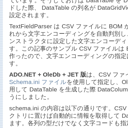
ています。そうしておけば DataTable を Da
ドした際、 DataTable の列名が DataGr
設定されます。
TextFieldParser は CSV ファイルに 
れから文字エンコーディングを自動判別し、
ンストラクタに設定した文字エンコーディ
す。この記事のサンプル CSV ファイルは BO
作ったので、文字エンコーディングの指定は 
す。
ADO.NET + OleDb + JET 版
は、CSV フ
Schema.ini ファイル
を使用して指定し、OleDb
用して DataTable を生成した際 DataCo
うにしました。
schema.ini の内容は以下の通りです。C
クトリに置けば自動的に情報を取得して Data
ます。各列の型だけでなく文字コードも指