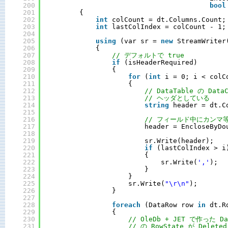
200
bool
201
{
202
int
colCount = dt.Columns.Count;
203
int
lastColIndex = colCount - 1;
204
205
using
(var sr = 
new
StreamWriter
206
{
207
// デフォルトで true
208
if
(isHeaderRequired)
209
{
210
for
(
int
i = 0; i < colC
211
{
212
// DataTable の Data
213
// ヘッダとしている
214
string
header = dt.C
215
216
// フィールド中にカンマ
217
header = EncloseByDo
218
219
sr.Write(header);
220
if
(lastColIndex > i
221
{
222
sr.Write(
','
);
223
}
224
}
225
sr.Write(
"\r\n"
);
226
}
227
228
foreach
(DataRow row 
in
dt.R
229
{
230
// OleDb + JET で作った Da
231
// の RowState が Delete