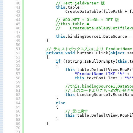
40
// TextFieldParser 版
41
this
.table =
42
CreateDataTable(filePath + f
43
44
// ADO.NET + OleDb + JET 版
45
//this.table =
46
//    CreateDataTableByJet(fileP
47
48
this
.bindingSource1.DataSource =
49
}
50
51
// テキストボックス入力により ProductNam
52
private
void
button1_Click(
object
se
53
{
54
if
(!String.IsNullOrEmpty(
this
.t
55
{
56
this
.table.DefaultView.RowFi
57
"ProductName LIKE '%"
+
58
this
.textBox1.Text + 
"%'
59
60
//this.bindingSource1.DataSo
61
// 上のコードよりこちらの方が良さ
62
this
.bindingSource1.ResetBin
63
}
64
else
65
{
66
// 元に戻す
67
this
.table.DefaultView.RowFi
68
}
69
}
70
71