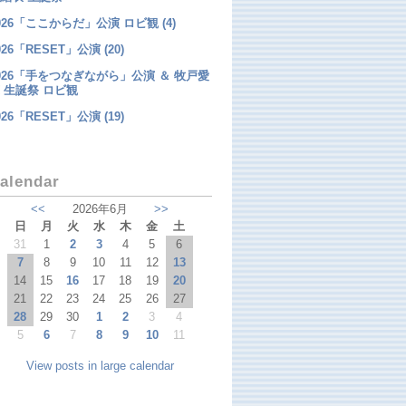
026「ここからだ」公演 ロビ観 (4)
026「RESET」公演 (20)
026「手をつなぎながら」公演 ＆ 牧戸愛
 生誕祭 ロビ観
026「RESET」公演 (19)
alendar
<<
2026年6月
>>
日
月
火
水
木
金
土
31
1
2
3
4
5
6
7
8
9
10
11
12
13
14
15
16
17
18
19
20
21
22
23
24
25
26
27
28
29
30
1
2
3
4
5
6
7
8
9
10
11
View posts in large calendar