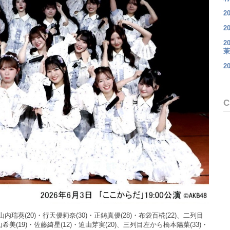
2
2
2
茉
2
C
瑞葵(20)・行天優莉奈(30)・正鋳真優(28)・布袋百椛(22)、二列目
希美(19)・佐藤綺星(12)・迫由芽実(20)、三列目左から橋本陽菜(33)・