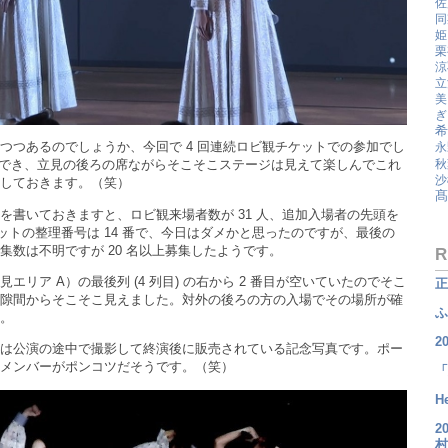
佐
同
姫
栗
涼
立
美
ぎ
希
つつあるのでしょうか、今回で 4 回連続ロビ観チケットでの参加でし
永
秋
場でき、立見の後ろの席ながらそこそこステージは見えて楽しんでこれ
沙
しておきます。（笑）
髙
を書いておきますと、ロビ観来場者数が 31 人、追加入場者の先頭を
ケットの整理番号は 14 番で、今日はダメかと思ったのですが、最後の
数は不明ですが 20 名以上募集したようです。
R
リア A）の最後列 (4 列目) の右から 2 番目が空いていたのでそこ
正
隙間からそこそこ見えました。対外の後ろの方の入場でその場所が確
ふ
。
2
は公演の途中で撮影して終演後に販売されている記念写真です。ポー
メンバーがポンコツだそうです。（笑）
「
H
2
村