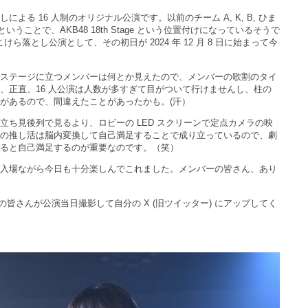
よる 16 人制のオリジナル公演です。以前のチーム A, K, B, ひま
いうことで、AKB48 18th Stage という位置付けになっているそうで
けら落とし公演として、その初日が 2024 年 12 月 8 日に始まって今
ステージに立つメンバーは何とか見えたので、メンバーの歌割のタイ
、正直、16 人公演は人数が多すぎて目がついて行けませんし、柱の
があるので、間違えたことがあったかも。(汗）
立ち見後列で見るより、ロビーの LED スクリーンで定点カメラの映
の推し活は脳内変換して自己満足することで成り立っているので、劇
ると自己満足するのが重要なのです。（笑）
入場ながら今日も十分楽しんでこれました。メンバーの皆さん、あり
者の皆さんが公演当日撮影して自分の X (旧ツイッター) にアップしてく