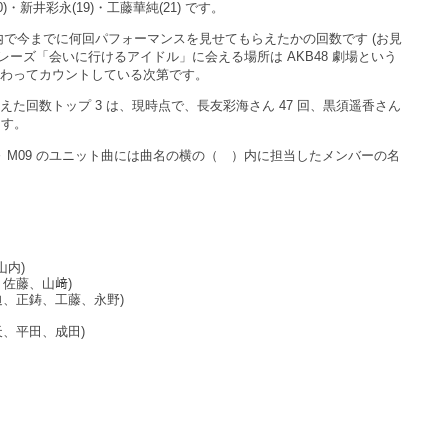
)・新井彩永(19)・工藤華純(21) です。
8 劇場内で今までに何回パフォーマンスを見せてもらえたかの回数です (お見
フレーズ「会いに行けるアイドル」に会える場所は AKB48 劇場という
わってカウントしている次第です。
た回数トップ 3 は、現時点で、長友彩海さん 47 回、黒須遥香さん
ます。
～ M09 のユニット曲には曲名の横の（ ）内に担当したメンバーの名
山内)
、佐藤、山﨑)
、迫、正鋳、工藤、永野)
天、平田、成田)