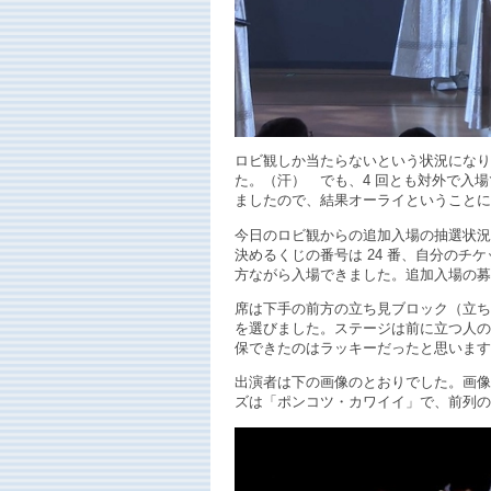
ロビ観しか当たらないという状況になり
た。（汗） でも、4 回とも対外で入
ましたので、結果オーライということに
今日のロビ観からの追加入場の抽選状況
決めるくじの番号は 24 番、自分のチ
方ながら入場できました。追加入場の募集
席は下手の前方の立ち見ブロック（立ち見エ
を選びました。ステージは前に立つ人の
保できたのはラッキーだったと思います
出演者は下の画像のとおりでした。画像
ズは「ポンコツ・カワイイ」で、前列の