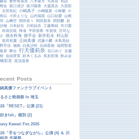
藤栞
倉野尾成美
八木愛月
写真会
初詣
期会
坂口渚沙
坂川陽香
大盛真歩
大賀彩
小嶋真子
太田有紀
小嶋陽菜
小林蘭
小
有以
小田えりな
山内瑞葵
山口結愛
山根
羽
山﨑空
岡田奈々
岡田梨奈
岡部麟
岩
沙穂
川本紗矢
川村結衣
工藤華純
市川愛
布袋百椛
帰省
平田侑希
年賀状
庄司な
徳永羚海
握手会
新井彩永
村山彩
さ
正鋳真優
歌田初夏
武藤小麟
水島美結
野芹佳
湘南
白鳥沙怜
石綿星南
福岡聖菜
行天優莉奈
葉原
舞台
谷口めぐ
近藤
樹
迫由芽実
鈴木くるみ
長友彩海
飲み会
橋彩音
黒須遥香
ecent Posts
鋳真優ファンクラブイベント
るさと映画祭 In 埼玉
026「RESET」公演 (21)
好きish」個別 (2)
eavy Kawaii Fes 2026
026「手をつなぎながら」公演 (4) ＆ 川
結衣 生誕祭