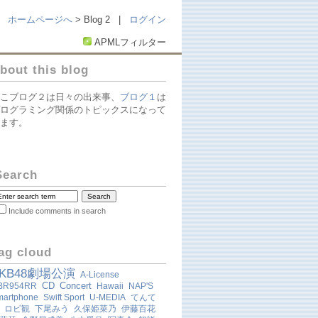
ホームページへ
> Blog 2 |
ログイン
APMLフィルター
bout this blog
こブログ２は日々の出来事、
ブログ１
は
ログラミング関係のトピックスになって
ます。
Search
Include comments in search
ag cloud
KB48劇場公演
A-License
CD
Concert
BR954RR
Hawaii
NAP'S
martphone
Swift Sport
U-MEDIA
てんて
ロビ観
下尾みう
久保姫菜乃
伊藤百花