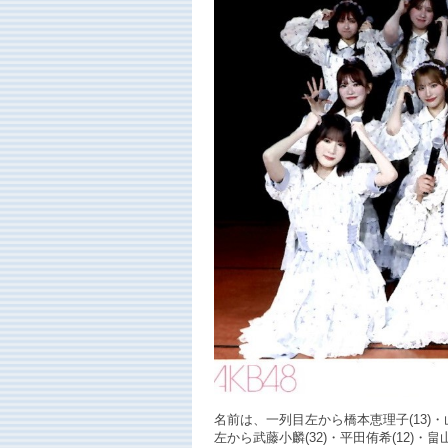
名前は、一列目左から橋本恵理子(13)・山内
左から武藤小麟(32)・平田侑希(12)・畠山