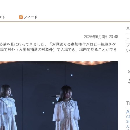
クト
フィード
A
2026年6月3日 23:48
こ
:00 公演を見に行ってきました。「お見送り会参加権付きロビー観覧チケ
プ
場で対外（入場順抽選の対象外）で入場でき、場内で見ることができ
い
T
A
C
S
ん