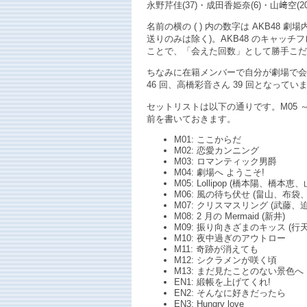
永野芹佳(37)・成田香姫奈(6)・山﨑空(20
名前の横の ( ) 内の数字は AKB4
送りのみは除く)。AKB48 のキャッチ
ことで、「会えた回数」として勝手こだ
ちなみに在籍メンバーで自分が劇場で会え
46 回、高橋彩音さん 39 回となってい
セットリストは以下の通りです。M05 
前を書いておきます。
M01: ここからだ
M02: 恋愛カンニング
M03: ロマンティック男爵
M04: 劇場へ ようこそ!
M05: Lollipop (橋本陽、橋本恵、
M06: 風の待ち伏せ (畠山、布袋
M07: クリスマスリング (武藤
M08: 2 月の Mermaid (新井)
M09: 振り向きざまのキッス (行
M10: 夜中過ぎのアウトロー
M11: 奇跡が消えても
M12: シクラメンが咲く頃
M13: まだ見たことのない景色へ
EN1: 緞帳を上げてくれ!
EN2: そんなに好きだったら
EN3: Hungry love