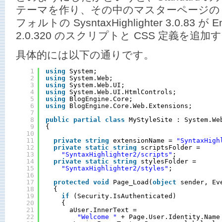
テーマを作り、その中のマスターページの site.
フォルトの SysntaxHighlighter 3.0.83 
2.0.320 のスクリプトと CSS 定義を
具体的には以下の通りです。
1
using
System;
2
using
System.Web;
3
using
System.Web.UI;
4
using
System.Web.UI.HtmlControls;
5
using
BlogEngine.Core;
6
using
BlogEngine.Core.Web.Extensions;
7
8
public
partial
class
MyStyleSite : System.We
9
{
10
11
private
string
extensionName = 
"SyntaxHigh
12
private
static
string
scriptsFolder = 
13
"SyntaxHighlighter2/scripts"
;
14
private
static
string
stylesFolder = 
15
"SyntaxHighlighter2/styles"
;
16
17
protected
void
Page_Load(
object
sender, Ev
18
{
19
if
(Security.IsAuthenticated)
20
{
21
aUser.InnerText = 
22
"Welcome "
+ Page.User.Identity.Name