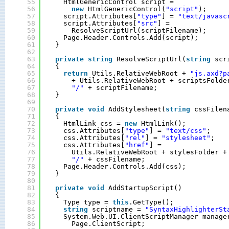
55
HtmlGenericControl script = 
56
new
HtmlGenericControl(
"script"
);
57
script.Attributes[
"type"
] = 
"text/javasc
58
script.Attributes[
"src"
] = 
59
ResolveScriptUrl(scriptFilename);
60
Page.Header.Controls.Add(script);
61
}
62
63
private
string
ResolveScriptUrl(
string
scr
64
{
65
return
Utils.RelativeWebRoot + 
"js.axd?p
66
+ Utils.RelativeWebRoot + scriptsFolde
67
"/"
+ scriptFilename;
68
}
69
70
private
void
AddStylesheet(
string
cssFilen
71
{
72
HtmlLink css = 
new
HtmlLink();
73
css.Attributes[
"type"
] = 
"text/css"
;
74
css.Attributes[
"rel"
] = 
"stylesheet"
;
75
css.Attributes[
"href"
] =
76
Utils.RelativeWebRoot + stylesFolder +
77
"/"
+ cssFilename;
78
Page.Header.Controls.Add(css);
79
}
80
81
private
void
AddStartupScript()
82
{
83
Type type = 
this
.GetType();
84
string
scriptname = 
"SyntaxHighlighterSt
85
System.Web.UI.ClientScriptManager manage
86
Page.ClientScript;