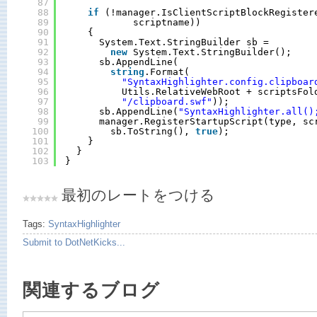
87
88
if
(!manager.IsClientScriptBlockRegister
89
scriptname))
90
{
91
System.Text.StringBuilder sb = 
92
new
System.Text.StringBuilder();
93
sb.AppendLine(
94
string
.Format(
95
"SyntaxHighlighter.config.clipboar
96
Utils.RelativeWebRoot + scriptsFol
97
"/clipboard.swf"
));
98
sb.AppendLine(
"SyntaxHighlighter.all()
99
manager.RegisterStartupScript(type, sc
100
sb.ToString(), 
true
);
101
}
102
}
103
}
最初のレートをつける
Tags:
SyntaxHighlighter
Submit to DotNetKicks...
関連するブログ