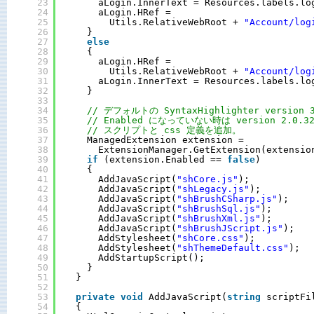
23
aLogin.InnerText = Resources.labels.lo
24
aLogin.HRef = 
25
Utils.RelativeWebRoot + 
"Account/log
26
}
27
else
28
{
29
aLogin.HRef = 
30
Utils.RelativeWebRoot + 
"Account/log
31
aLogin.InnerText = Resources.labels.lo
32
}
33
34
// デフォルトの SyntaxHighlighter version 
35
// Enabled になっていない時は version 2.0.3
36
// スクリプトと css 定義を追加。 
37
ManagedExtension extension = 
38
ExtensionManager.GetExtension(extensio
39
if
(extension.Enabled == 
false
)
40
{
41
AddJavaScript(
"shCore.js"
);
42
AddJavaScript(
"shLegacy.js"
);
43
AddJavaScript(
"shBrushCSharp.js"
);
44
AddJavaScript(
"shBrushSql.js"
);
45
AddJavaScript(
"shBrushXml.js"
);
46
AddJavaScript(
"shBrushJScript.js"
);
47
AddStylesheet(
"shCore.css"
);
48
AddStylesheet(
"shThemeDefault.css"
);
49
AddStartupScript();
50
}        
51
}
52
53
private
void
AddJavaScript(
string
scriptFi
54
{