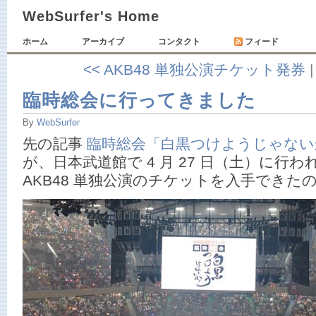
WebSurfer's Home
ホーム
アーカイブ
コンタクト
フィード
<< AKB48 単独公演チケット発券
臨時総会に行ってきました
By
WebSurfer
先の記事
臨時総会「白黒つけようじゃない
が、日本武道館で 4 月 27 日（土）に行われ
AKB48 単独公演のチケットを入手できた