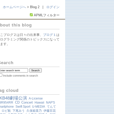
ホームページへ
> Blog 2 |
ログイン
APMLフィルター
bout this blog
こブログ２は日々の出来事、
ブログ１
は
ログラミング関係のトピックスになって
ます。
Search
Include comments in search
ag cloud
KB48劇場公演
A-License
CD
Concert
BR954RR
Hawaii
NAP'S
martphone
Swift Sport
U-MEDIA
てんて
ロビ観
下尾みう
久保姫菜乃
伊藤百花