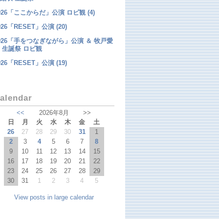
026「ここからだ」公演 ロビ観 (4)
026「RESET」公演 (20)
026「手をつなぎながら」公演 ＆ 牧戸愛
 生誕祭 ロビ観
026「RESET」公演 (19)
alendar
<<
2026年8月
>>
日
月
火
水
木
金
土
26
27
28
29
30
31
1
2
3
4
5
6
7
8
9
10
11
12
13
14
15
16
17
18
19
20
21
22
23
24
25
26
27
28
29
30
31
1
2
3
4
5
View posts in large calendar