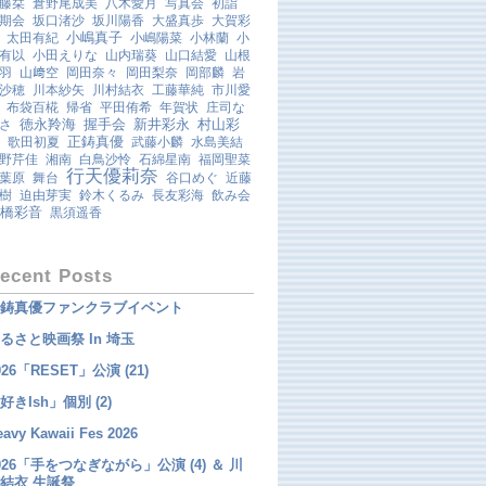
藤栞
倉野尾成美
八木愛月
写真会
初詣
期会
坂口渚沙
坂川陽香
大盛真歩
大賀彩
小嶋真子
太田有紀
小嶋陽菜
小林蘭
小
有以
小田えりな
山内瑞葵
山口結愛
山根
羽
山﨑空
岡田奈々
岡田梨奈
岡部麟
岩
沙穂
川本紗矢
川村結衣
工藤華純
市川愛
布袋百椛
帰省
平田侑希
年賀状
庄司な
徳永羚海
握手会
新井彩永
村山彩
さ
正鋳真優
歌田初夏
武藤小麟
水島美結
野芹佳
湘南
白鳥沙怜
石綿星南
福岡聖菜
行天優莉奈
葉原
舞台
谷口めぐ
近藤
樹
迫由芽実
鈴木くるみ
長友彩海
飲み会
橋彩音
黒須遥香
ecent Posts
鋳真優ファンクラブイベント
るさと映画祭 In 埼玉
026「RESET」公演 (21)
好きish」個別 (2)
eavy Kawaii Fes 2026
026「手をつなぎながら」公演 (4) ＆ 川
結衣 生誕祭