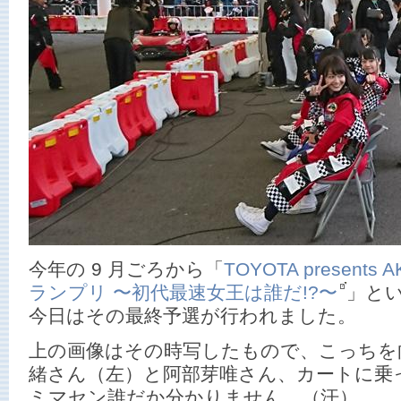
今年の 9 月ごろから「
TOYOTA presents
ランプリ 〜初代最速女王は誰だ!?〜
」と
今日はその最終予選が行われました。
上の画像はその時写したもので、こっちを
緒さん（左）と阿部芽唯さん、カートに乗
ミマセン誰だか分かりません。（汗）