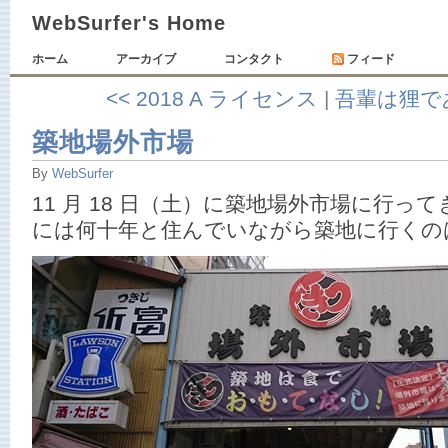
WebSurfer's Home
ホーム
アーカイブ
コンタクト
フィード
<< 2018 A ライセンス
|
吾輩は狸で
築地場外市場
By
WebSurfer
11 月 18 日（土）に築地場外市場に行っ
には何十年と住んでいながら築地に行くの