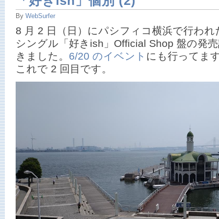
「好きish」個別 (2)
By
WebSurfer
8 月 2 日（日）にパシフィコ横浜で行われた A
シングル「好きish」Official Shop 
きました。
6/20 のイベント
にも行ってます
これで 2 回目です。