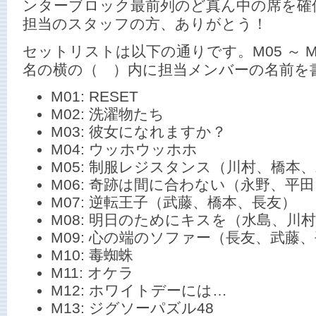
ンターブロック最前列のど真ん中の席を確
担当のスタッフの方、ありがとう！
セットリストは以下の通りです。M05 ～ M
名の横の（ ）内に担当メンバーの名前を
M01: RESET
M02: 洗濯物たち
M03: 彼女になれますか？
M04: ウッホウッホホ
M05: 制服レジスタンス（川村、橋本
M06: 奇跡は間に合わない（永野、平
M07: 逆転王子（武藤、橋本、長友）
M08: 明日のためにキスを（水島、川
M09: 心の端のソファー（長友、武藤
M10: 毒蜘蛛
M11: オケラ
M12: ホワイトデーには…
M13: ジグソーパズル48