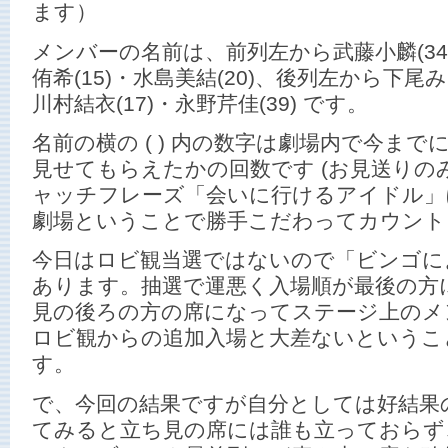
ます）
メンバーの名前は、前列左から武藤小麟(34)
侑希(15)・水島美結(20)、後列左から下尾みう
川村結衣(17)・永野芹佳(39) です。
名前の横の ( ) 内の数字は劇場内で今ま
見せてもらえたかの回数です (お見送りのみは
ャッチフレーズ「会いに行けるアイドル」に
劇場ということで勝手こだわってカウント
今日はロビ観当選ではないので「ビンゴに
あります。抽選で運悪く入場順が最後の方
見の後ろの方の席になってステージ上のメ
ロビ観からの追加入場と大差ないというこ
す。
で、今回の結果ですが自分としては好結果の
てみると立ち見の席には誰も立っておらず