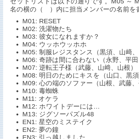
セットリストは以下の通りです。M05 ～ M
名の横の（ ）内に担当メンバーの名前を
M01: RESET
M02: 洗濯物たち
M03: 彼女になれますか？
M04: ウッホウッホホ
M05: 制服レジスタンス（黒須、山﨑
M06: 奇跡は間に合わない（永野、平
M07: 逆転王子様（武藤、山﨑、山根）
M08: 明日のためにキスを（山口、黒
M09: 心の端のソファー（山根、武藤
M10: 毒蜘蛛
M11: オケラ
M12: ホワイトデーには…
M13: ジグソーパズル48
EN1: 星空のミステイク
EN2: 夢の鐘
EN3: 引っ越しました