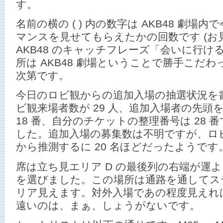
す。
名前の横の ( ) 内の数字は AKB48 劇
マンスを見せてもらえたかの回数です (お
AKB48 のキャッチフレーズ「会いに行
所は AKB48 劇場ということで勝手こだ
次第です。
今日のロビ観からの追加入場の抽選状況を
ビ観来場者数が 29 人、追加入場者の先頭
18 番、自分のチケットの整理番号は 28 
した。追加入場の募集数は不明ですが、ロ
から推測するに 20 名ほどだったようです
席は立ち見エリア D の最後列の右端が運
を選びました。この場所は通路を通してス
リア見えます。対外入場であの程度見えれ
遠いのは、まぁ、しょうがないです。