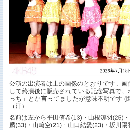
公演の出演者は上の画像のとおりです。画
して終演後に販売されている記念写真で、
っち」とか言ってましたが意味不明です (
（汗）
名前は左から平田侑希(13)・山根涼羽(25)・
麟(33)・山﨑空(21)・山口結愛(23)・坂川陽香