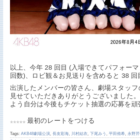
以上、今年 28 回目 (入場できてパフォ
回数)、ロビ観＆お見送りを含めると 38 
出演したメンバーの皆さん、劇場スタッフ
見せていただきありがとうございました
よう自分は今後もチケット抽選の応募を頑
最初のレートをつける
Tags:
AKB48劇場公演
,
長友彩海
,
川村結衣
,
下尾みう
,
平田侑希
,
永野芹