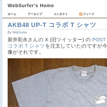
WebSurfer's Home
ホーム
アーカイブ
コンタクト
フィード
AKB48 UP-T コラボ T シャツ
By
WebSurfer
新井彩永さんの X (旧ツイッター) の
POST
コラボ T シャツ
を注文していたのですが
像がそれです。